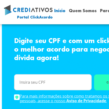
Início
Quem Somos
Parc
Portal ClickAcordo
Digite seu CPF e com um clic
o melhor acordo para negoc
dívida agora!
Co
Para mais informações sobre como tratamos os s
pessoais, acesse o nosso
Aviso de Privacidade
.