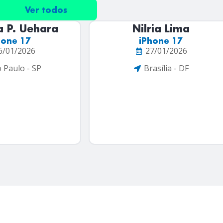
Ver todos
ria Lima
Marco A. Pereira
hone 17
iPhone 17
7/01/2026
13/02/2026
asília - DF
Vargem Grande do Sul - SP