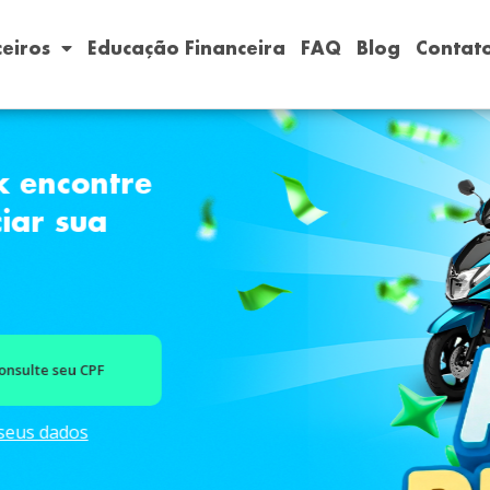
eiros
Educação Financeira
FAQ
Blog
Contat
k encontre
iar sua
nsulte seu CPF
eus dados