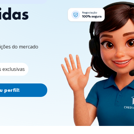
idas
dições do mercado
 exclusivas
 perfil!