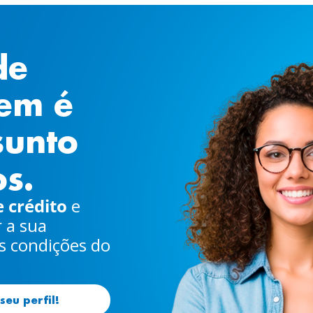
de
uem é
sunto
s.
 crédito
e
 a sua
s condições do
seu perfil!