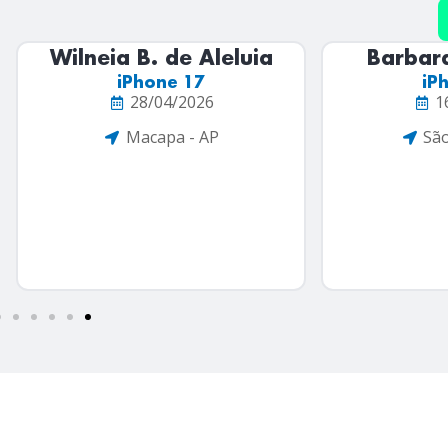
Barbara P. Uehara
Nil
iPhone 17
iP
16/01/2026
2
São Paulo - SP
Br