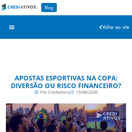
Blog
Voltar ao site
APOSTAS ESPORTIVAS NA COPA:
DIVERSÃO OU RISCO FINANCEIRO?
Por
Crediativos
15/06/2026