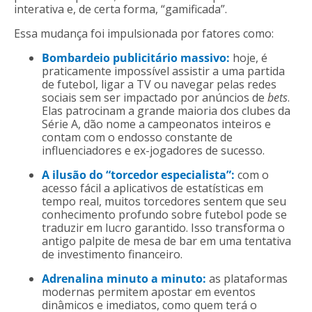
interativa e, de certa forma, “gamificada”.
Essa mudança foi impulsionada por fatores como:
Bombardeio publicitário massivo:
hoje, é
praticamente impossível assistir a uma partida
de futebol, ligar a TV ou navegar pelas redes
sociais sem ser impactado por anúncios de
bets
.
Elas patrocinam a grande maioria dos clubes da
Série A, dão nome a campeonatos inteiros e
contam com o endosso constante de
influenciadores e ex-jogadores de sucesso.
A ilusão do “torcedor especialista”:
com o
acesso fácil a aplicativos de estatísticas em
tempo real, muitos torcedores sentem que seu
conhecimento profundo sobre futebol pode se
traduzir em lucro garantido. Isso transforma o
antigo palpite de mesa de bar em uma tentativa
de investimento financeiro.
Adrenalina minuto a minuto:
as plataformas
modernas permitem apostar em eventos
dinâmicos e imediatos, como quem terá o