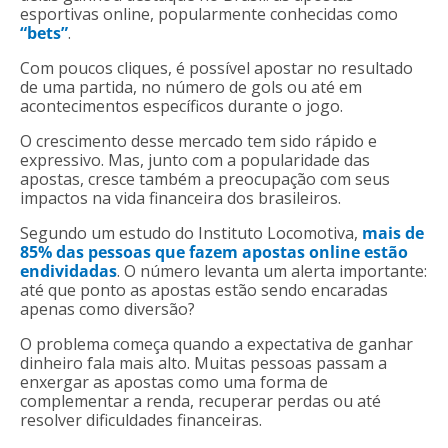
esportivas online, popularmente conhecidas como
“bets”
.
Com poucos cliques, é possível apostar no resultado
de uma partida, no número de gols ou até em
acontecimentos específicos durante o jogo.
O crescimento desse mercado tem sido rápido e
expressivo. Mas, junto com a popularidade das
apostas, cresce também a preocupação com seus
impactos na vida financeira dos brasileiros.
Segundo um estudo do Instituto Locomotiva,
mais de
85% das pessoas que fazem apostas online estão
endividadas
. O número levanta um alerta importante:
até que ponto as apostas estão sendo encaradas
apenas como diversão?
O problema começa quando a expectativa de ganhar
dinheiro fala mais alto. Muitas pessoas passam a
enxergar as apostas como uma forma de
complementar a renda, recuperar perdas ou até
resolver dificuldades financeiras.