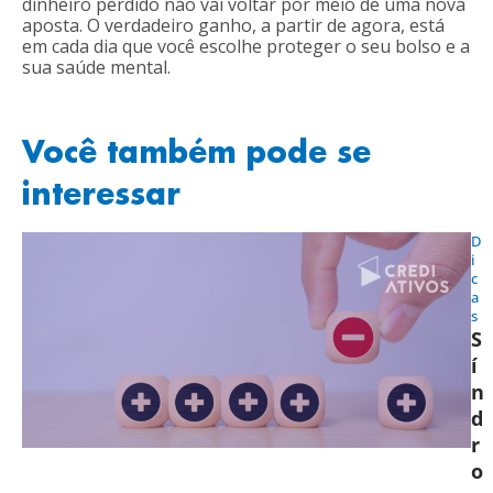
dinheiro perdido não vai voltar por meio de uma nova
aposta. O verdadeiro ganho, a partir de agora, está
em cada dia que você escolhe proteger o seu bolso e a
sua saúde mental.
Você também pode se
interessar
D
i
c
a
s
S
í
n
d
r
o