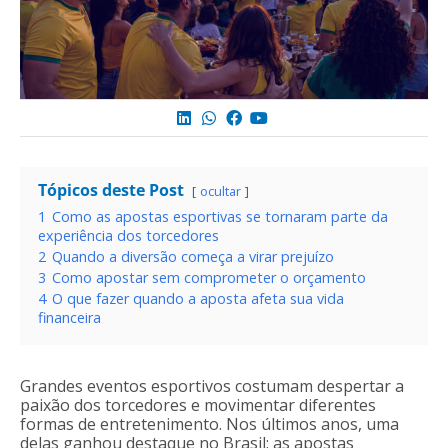
Tópicos deste Post
ocultar
1
Como as apostas esportivas se tornaram parte da
experiência dos torcedores
2
Quando a diversão começa a virar prejuízo
3
Como apostar sem comprometer o orçamento
4
O que fazer quando a aposta afeta sua vida
financeira
Grandes eventos esportivos costumam despertar a
paixão dos torcedores e movimentar diferentes
formas de entretenimento. Nos últimos anos, uma
delas ganhou destaque no Brasil: as apostas