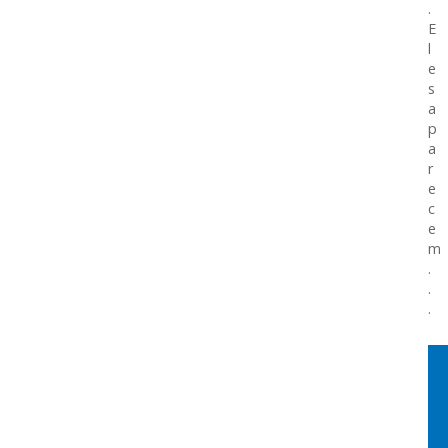
.
E
l
e
s
a
p
a
r
e
c
e
m
.
.
.