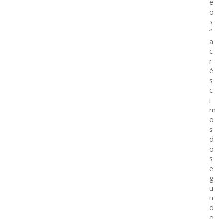
e
o
s
“
a
c
r
é
s
c
i
m
o
s
d
o
s
e
g
u
n
d
o