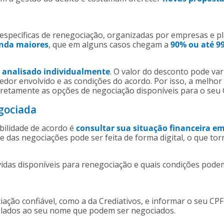
specíficas de renegociação, organizadas por empresas e p
inda maiores
, que em alguns casos chegam a
90% ou até 9
é analisado individualmente
. O valor do desconto pode va
redor envolvido e as condições do acordo. Por isso, a melho
diretamente as opções de negociação disponíveis para o seu 
gociada
ibilidade de acordo é
consultar sua situação financeira e
te das negociações pode ser feita de forma digital, o que to
ívidas disponíveis para renegociação e quais condições podem
ção confiável, como a da Crediativos, e informar o seu CPF.
nculados ao seu nome que podem ser negociados.