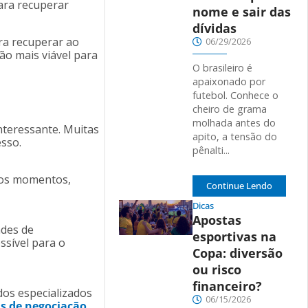
ara recuperar
nome e sair das
dívidas
ra recuperar ao
06/29/2026
ão mais viável para
O brasileiro é
apaixonado por
futebol. Conhece o
cheiro de grama
molhada antes do
nteressante. Muitas
apito, a tensão do
esso.
pênalti...
dos momentos,
Continue Lendo
Dicas
Apostas
ades de
esportivas na
ssível para o
Copa: diversão
ou risco
financeiro?
dos especializados
06/15/2026
s de negociação
,