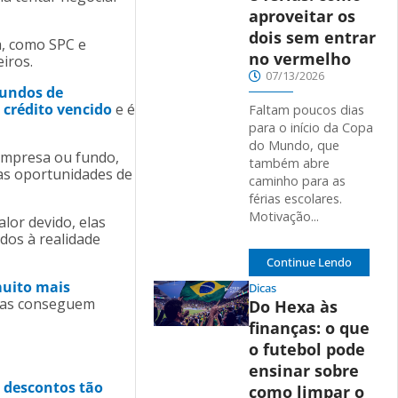
aproveitar os
dois sem entrar
a, como SPC e
no vermelho
eiros.
07/13/2026
fundos de
 crédito vencido
e é
Faltam poucos dias
para o início da Copa
do Mundo, que
a empresa ou fundo,
também abre
as oportunidades de
caminho para as
férias escolares.
Motivação...
or devido, elas
dos à realidade
Continue Lendo
uito mais
Dicas
soas conseguem
Do Hexa às
finanças: o que
o futebol pode
ensinar sobre
 descontos tão
como limpar o