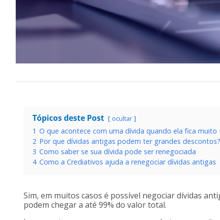
Tópicos deste Post
ocultar
1
O que acontece com uma dívida quando ela fica muito
2
Por que dívidas antigas podem ter grandes descontos
3
Como saber se sua dívida pode ser renegociada
4
Como a Crediativos ajuda a renegociar dívidas antigas
Sim, em muitos casos é possível negociar dívidas ant
podem chegar a até 99% do valor total.