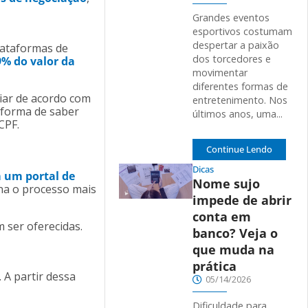
Grandes eventos
esportivos costumam
despertar a paixão
lataformas de
dos torcedores e
9% do valor da
movimentar
diferentes formas de
riar de acordo com
entretenimento. Nos
r forma de saber
últimos anos, uma...
CPF.
Continue Lendo
Dicas
m um portal de
Nome sujo
rna o processo mais
impede de abrir
conta em
 ser oferecidas.
banco? Veja o
que muda na
prática
 A partir dessa
05/14/2026
Dificuldade para