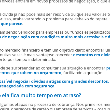
s dívidas entram em novos processos de negociação, o que 
 dívida já não pode mais ser resolvida ou que seu valor se 
r isso, acaba varrendo o problema para debaixo do tapete,
o que parece
.
abam sendo vendidos para empresas ou fundos especializad
 de negociação com condições muito mais acessíveis e 
o mercado financeiro e tem um objetivo claro: encontrar um
, muitas vezes é mais vantajoso conceder
descontos em dívi
erto por tempo indeterminado.
ode se surpreender ao consultar sua situação e encontrar
p
mentos que cabem no orçamento
, facilitando a quitação.
ssível negociar dívidas antigas com grandes descontos, 
er renegociada com segurança
.
ela fica muito tempo em atraso?
algumas etapas no processo de cobrança. Nos primeiros mes
anceira, operadora de cartão ou empresa de serviços – costu