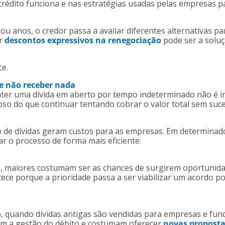
rédito funciona e nas estratégias usadas pelas empresas p
anos, o credor passa a avaliar diferentes alternativas pa
er
descontos expressivos na renegociação
pode ser a soluç
ce.
ue não receber nada
nter uma dívida em aberto por tempo indeterminado não é i
oso do que continuar tentando cobrar o valor total sem suc
ão de dívidas geram custos para as empresas. Em determina
 o processo de forma mais eficiente.
 maiores costumam ser as chances de surgirem oportunid
ece porque a prioridade passa a ser viabilizar um acordo po
o
, quando dívidas antigas são vendidas para empresas e fun
mem a gestão do débito e costumam oferecer
novas proposta