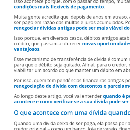
Isso acontece porque, com o passar do tempo, muita
condições mais flexíveis de pagamento
.
Muita gente acredita que, depois de anos em atraso, a
ser pago em razão das multas e juros acumulados. Po
renegociar dívidas antigas pode ser mais viável d
Isso porque, em diversos casos, débitos antigos ac
crédito, que passam a oferecer
novas oportunidades
vantajosos
.
Esse mecanismo de transferência de dívida é comum n
para que o débito seja quitado. Afinal, para o credor
viabilizar um acordo do que manter um débito em ab
Por isso, quem tem pendências financeiras antigas p
renegociação de dívida com descontos e parcela
Ao longo deste artigo, você vai entender
quando é po
acontece e como verificar se a sua dívida pode s
O que acontece com uma dívida quando 
Quando uma dívida deixa de ser paga, ela passa por 
credor original – como um banco, loja de varejo, fin