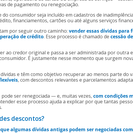
ivas de pagamento ou renegociação.
 do consumidor seja incluído em cadastros de inadimplênci
édito, financiamentos, cartões ou até alguns serviços financ
tam por seguir outro caminho:
vender essas dívidas para 
peração de crédito
. Esse processo é chamado de
cessão de
encer ao credor original e passa a ser administrada por outr
o consumidor. É justamente nesse momento que surgem nov
idas e têm como objetivo recuperar ao menos parte do val
lexíveis
, com descontos relevantes e parcelamentos adapta
a pode ser renegociada — e, muitas vezes,
com condições m
ntender esse processo ajuda a explicar por que tantas pes
.
ndes descontos?
 que algumas dívidas antigas podem ser negociadas com