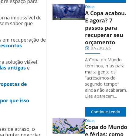
abre espaço para
Dicas
A Copa acabou.
torna impossível de
E agora? 7
 sem saber que
passos para
recuperar seu
os em recuperação de
orçamento
descontos
07/20/2026
A Copa do Mundo
a solução viável
terminou, mas para
das antigas
e
muita gente os
“acréscimos do
ropostas de
segundo tempo”
ainda não acabaram.
Eles aparecem...
por que isso
Continue Lendo
Dicas
Copa do Mundo
es de atraso, o
e férias: como
ma tentar negociar